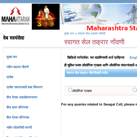
मुख्य पान
>
स्वागत सेल तक्रार नोंदणी
वेब स्वयंसेवा
स्वागत सेल तक्रार नोंदणी
मुख्य पान
व्हिडिओ मार्गदर्शक: भार वाढविण्याची अर्ज प्रक्रिया
Engl
ही सुविधा फक्त औद्योगिक ग्राहक आणि औद्योगिक संघटनांसाठी आ
नवीन सदस्य नोंदणी
स्वागत सेल तक्रार नोंदणीसाठी पर्याय.
प्रवेश
प्रवेश नाम/परवली शब्द विस्मरण
औद्योगिक ग्राहक
वीज देयक अवलोकन/भरणा
For any queries related to Swagat Cell, plea
वीज वापर परिगणक
वीज देयक परिगणक
नवीन जोडणीची मागणी