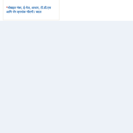
*
मोबाइल नंबर, ई-मेल, आधार, टी.डी.एस
आणि पॅन क्रमांक नोंदणी / बदल