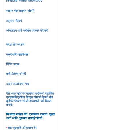
Prepaid Meter Recharge
स्वागत सेल तक्रार नोंदणी
तक्रार नोंदवणे
ऑनलाइन अर्ज संबंधित तक्रार नोंदवणे
सुरक्षा ठेव अंदाज
तक्रारीची सद्यस्थिती
रिडिंग पाठवा
कृषी इंडेक्स-संमती
अक्षय ऊर्जा वापर पहा
पैसे भरून कृषि पंप प्रतीक्षा यादीमध्ये प्रलंबित
ग्राहकांनी कृषीपंप विदयुत जोडणी ऐवजी सौर
कृषिपंप घेण्यास संमती देण्यासाठी येथे क्लिक
करावे.
स्थितीचा मागोवा घेणे, दस्तऐवज पाठवणे, शुल्क
भरणे आणि नुकसान भरपाई नोंदणी
*
इतर शुल्काचे ऑनलाइन देय